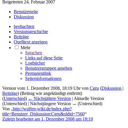
Beigetreten 24. Februar 2007
Benutzerseite
Diskussion
beobachten
Versionsgeschichte
Beiträge
Quelltext anzeigen
Mehr
Sprachen
Links auf diese Seite
Logbücher
Benutzergruppen ansehen
Permanentlink
Seiten­­informationen
Version vom 1. Dezember 2008, 18:19 Uhr von
Cgru
(
Diskussion
|
Beiträge
)
(Beitrag wie angekündigt entfernt)
(
Unterschied
)
← Nächstältere Version
| Aktuelle Version
(Unterschied) | Nächstjüngere Version → (Unterschied)
Von „
http://wulfen-wiki.de/index.php?
title=Benutzer_Diskussion:Cgru&oldid=7560
“
Zuletzt bearbeitet am 1. Dezember 2008 um 18:19