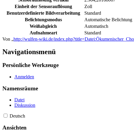
Einheit der Sensorauflösung
Zoll
Benutzerdefinierte Bildverarbeitung
Standard
Belichtungsmodus
Automatische Belichtung
Weißabgleich
Automatisch
Aufnahmeart
Standard
Von „
http://wulfen-wiki.de/index.php?title=Datei:Ökumenischer_C
Navigationsmenü
Persönliche Werkzeuge
Anmelden
Namensräume
Datei
Diskussion
Deutsch
Ansichten