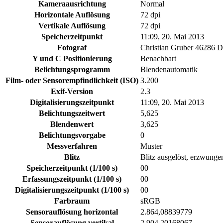
Kameraausrichtung
Normal
Horizontale Auflösung
72 dpi
Vertikale Auflösung
72 dpi
Speicherzeitpunkt
11:09, 20. Mai 2013
Fotograf
Christian Gruber 46286 
Y und C Positionierung
Benachbart
Belichtungsprogramm
Blendenautomatik
Film- oder Sensorempfindlichkeit (ISO)
3.200
Exif-Version
2.3
Digitalisierungszeitpunkt
11:09, 20. Mai 2013
Belichtungszeitwert
5,625
Blendenwert
3,625
Belichtungsvorgabe
0
Messverfahren
Muster
Blitz
Blitz ausgelöst, erzwunge
Speicherzeitpunkt (1/100 s)
00
Erfassungszeitpunkt (1/100 s)
00
Digitalisierungszeitpunkt (1/100 s)
00
Farbraum
sRGB
Sensorauflösung horizontal
2.864,08839779
Sensorauflösung vertikal
2.904,20168067