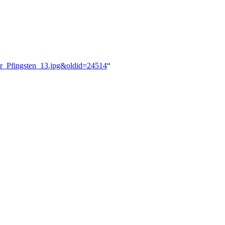
hor_Pfingsten_13.jpg&oldid=24514
“