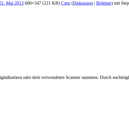
600×347
(221 KB)
Cgru
(
Diskussion
|
Beiträge
)
mit Ste
 Digitalkamera oder dem verwendeten Scanner stammen. Durch nachträgli