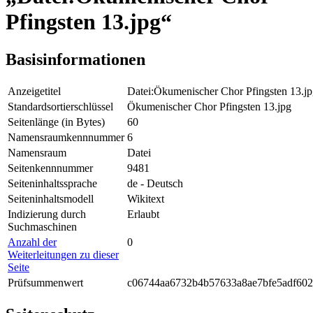
Pfingsten 13.jpg“
Basisinformationen
Anzeigetitel
Datei:Ökumenischer Chor Pfingsten 13.j
Standardsortierschlüssel
Ökumenischer Chor Pfingsten 13.jpg
Seitenlänge (in Bytes)
60
Namensraumkennnummer
6
Namensraum
Datei
Seitenkennnummer
9481
Seiteninhaltssprache
de - Deutsch
Seiteninhaltsmodell
Wikitext
Indizierung durch
Erlaubt
Suchmaschinen
Anzahl der
0
Weiterleitungen zu dieser
Seite
Prüfsummenwert
c06744aa6732b4b57633a8ae7bfe5adf602