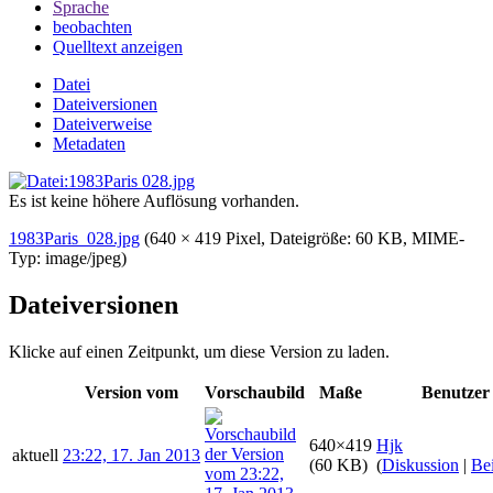
Sprache
beobachten
Quelltext anzeigen
Datei
Dateiversionen
Dateiverweise
Metadaten
Es ist keine höhere Auflösung vorhanden.
1983Paris_028.jpg
‎
(640 × 419 Pixel, Dateigröße: 60 KB, MIME-
Typ:
image/jpeg
)
Dateiversionen
Klicke auf einen Zeitpunkt, um diese Version zu laden.
Version vom
Vorschaubild
Maße
Benutzer
640×419
Hjk
aktuell
23:22, 17. Jan 2013
(60 KB)
(
Diskussion
|
Bei