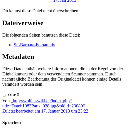
Du kannst diese Datei nicht überschreiben.
Dateiverweise
Die folgenden Seiten benutzen diese Datei:
St.-Barbara-Fotoarchiv
Metadaten
Diese Datei enthält weitere Informationen, die in der Regel von der
Digitalkamera oder dem verwendeten Scanner stammen. Durch
nachträgliche Bearbeitung der Originaldatei können einige Details
verändert worden sein.
_error
0
Von „
http://wulfen-wiki.de/index.php?
title=Datei:1983Paris_028.jpg&oldid=23089
“
Zuletzt bearbeitet am 17. Januar 2013 um 23:22
Sprachen