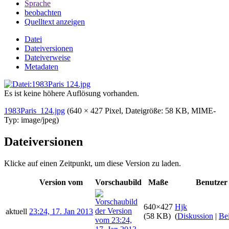
Sprache
beobachten
Quelltext anzeigen
Datei
Dateiversionen
Dateiverweise
Metadaten
Es ist keine höhere Auflösung vorhanden.
1983Paris_124.jpg
‎
(640 × 427 Pixel, Dateigröße: 58 KB, MIME-
Typ:
image/jpeg
)
Dateiversionen
Klicke auf einen Zeitpunkt, um diese Version zu laden.
Version vom
Vorschaubild
Maße
Benutzer
640×427
Hjk
aktuell
23:24, 17. Jan 2013
(58 KB)
(
Diskussion
|
Bei