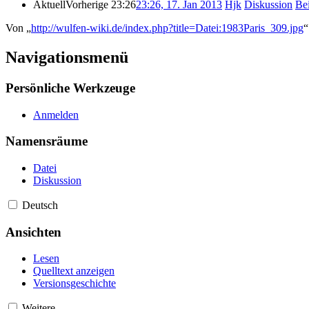
Aktuell
Vorherige
23:26
23:26, 17. Jan 2013
‎
Hjk
Diskussion
Bei
Von „
http://wulfen-wiki.de/index.php?title=Datei:1983Paris_309.jpg
“
Navigationsmenü
Persönliche Werkzeuge
Anmelden
Namensräume
Datei
Diskussion
Deutsch
Ansichten
Lesen
Quelltext anzeigen
Versionsgeschichte
Weitere