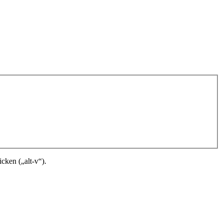
cken („alt-v“).