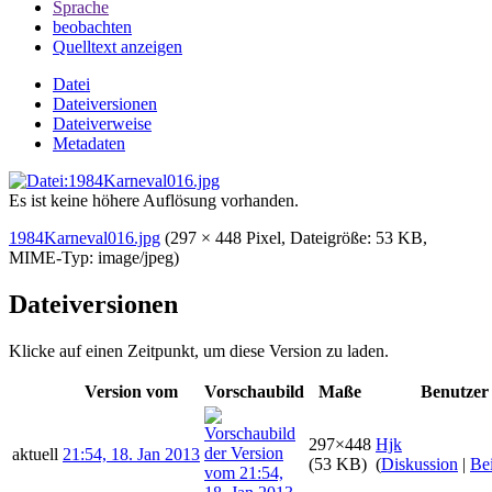
Sprache
beobachten
Quelltext anzeigen
Datei
Dateiversionen
Dateiverweise
Metadaten
Es ist keine höhere Auflösung vorhanden.
1984Karneval016.jpg
‎
(297 × 448 Pixel, Dateigröße: 53 KB,
MIME-Typ:
image/jpeg
)
Dateiversionen
Klicke auf einen Zeitpunkt, um diese Version zu laden.
Version vom
Vorschaubild
Maße
Benutzer
297×448
Hjk
aktuell
21:54, 18. Jan 2013
(53 KB)
(
Diskussion
|
Bei