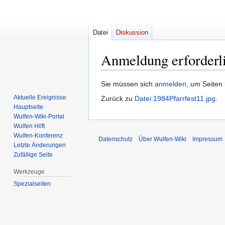
Datei
Diskussion
Anmeldung erforderl
Zur
Zur
Sie müssen sich
anmelden
, um Seiten
Navigation
Suche
Aktuelle Ereignisse
Zurück zu
Datei:1984Pfarrfest11.jpg
.
springen
springen
Hauptseite
Wulfen-Wiki-Portal
Wulfen Hilft
Wulfen-Konferenz
Datenschutz
Über Wulfen-Wiki
Impressum
Letzte Änderungen
Zufällige Seite
Werkzeuge
Spezialseiten