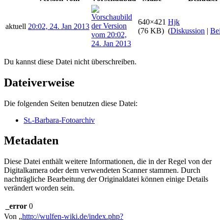
640×421
Hjk
aktuell
20:02, 24. Jan 2013
(76 KB)
(
Diskussion
|
Bei
Du kannst diese Datei nicht überschreiben.
Dateiverweise
Die folgenden Seiten benutzen diese Datei:
St.-Barbara-Fotoarchiv
Metadaten
Diese Datei enthält weitere Informationen, die in der Regel von der
Digitalkamera oder dem verwendeten Scanner stammen. Durch
nachträgliche Bearbeitung der Originaldatei können einige Details
verändert worden sein.
_error
0
Von „
http://wulfen-wiki.de/index.php?