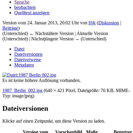
Sprache
beobachten
Quelltext anzeigen
Version vom 24. Januar 2013, 20:02 Uhr von
Hjk
(
Diskussion
|
Beiträge
)
(Unterschied) ← Nächstältere Version | Aktuelle Version
(Unterschied) | Nächstjüngere Version → (Unterschied)
Datei
Dateiversionen
Dateiverweise
Metadaten
Es ist keine höhere Auflösung vorhanden.
1987_Berlin_002.jpg
‎
(640 × 421 Pixel, Dateigröße: 76 KB, MIME-
Typ:
image/jpeg
)
Dateiversionen
Klicke auf einen Zeitpunkt, um diese Version zu laden.
Version vom
Vorschaubild
Maße
Benutzer