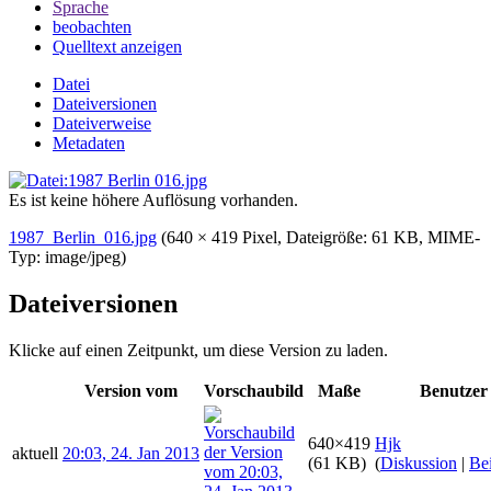
Sprache
beobachten
Quelltext anzeigen
Datei
Dateiversionen
Dateiverweise
Metadaten
Es ist keine höhere Auflösung vorhanden.
1987_Berlin_016.jpg
‎
(640 × 419 Pixel, Dateigröße: 61 KB, MIME-
Typ:
image/jpeg
)
Dateiversionen
Klicke auf einen Zeitpunkt, um diese Version zu laden.
Version vom
Vorschaubild
Maße
Benutzer
640×419
Hjk
aktuell
20:03, 24. Jan 2013
(61 KB)
(
Diskussion
|
Bei