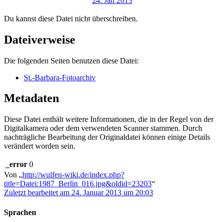
Du kannst diese Datei nicht überschreiben.
Dateiverweise
Die folgenden Seiten benutzen diese Datei:
St.-Barbara-Fotoarchiv
Metadaten
Diese Datei enthält weitere Informationen, die in der Regel von der
Digitalkamera oder dem verwendeten Scanner stammen. Durch
nachträgliche Bearbeitung der Originaldatei können einige Details
verändert worden sein.
_error
0
Von „
http://wulfen-wiki.de/index.php?
title=Datei:1987_Berlin_016.jpg&oldid=23203
“
Zuletzt bearbeitet am 24. Januar 2013 um 20:03
Sprachen