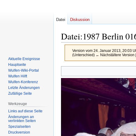
Datei
Diskussion
Datei
:
1987 Berlin 01
Version vom 24. Januar 2013, 20:03 U
(Unterschied) ← Nächstältere Version |
Aktuelle Ereignisse
Hauptseite
Zur
Zur
Wulfen-Wiki-Portal
Navigation
Suche
Wulfen Hilft
Wulfen-Konferenz
springen
springen
Letzte Änderungen
Zufällige Seite
Werkzeuge
Links auf diese Seite
Änderungen an
verlinkten Seiten
Spezialseiten
Druckversion