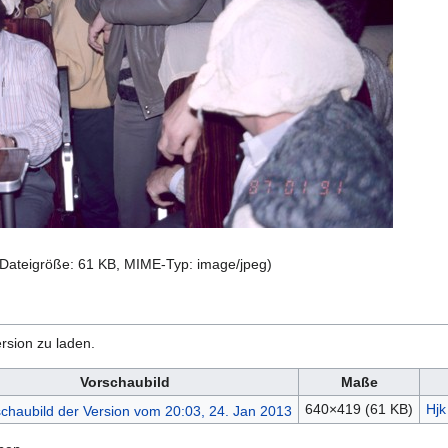
, Dateigröße: 61 KB, MIME-Typ:
image/jpeg
)
rsion zu laden.
Vorschaubild
Maße
640×419
(61 KB)
Hjk