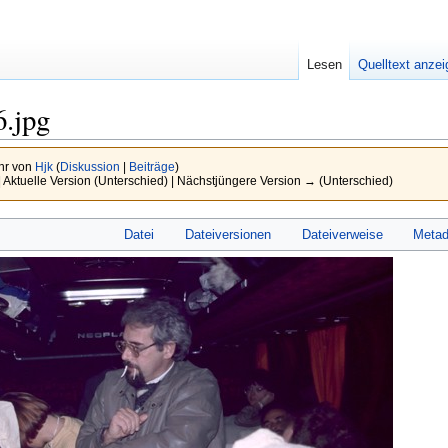
Lesen
Quelltext anze
6.jpg
hr von
Hjk
(
Diskussion
|
Beiträge
)
 Aktuelle Version (Unterschied) | Nächstjüngere Version → (Unterschied)
Datei
Dateiversionen
Dateiverweise
Metad