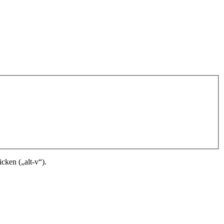
cken („alt-v“).