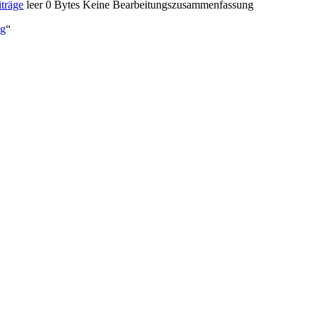
träge
‎
leer
0 Bytes
‎
Keine Bearbeitungszusammenfassung
pg
“