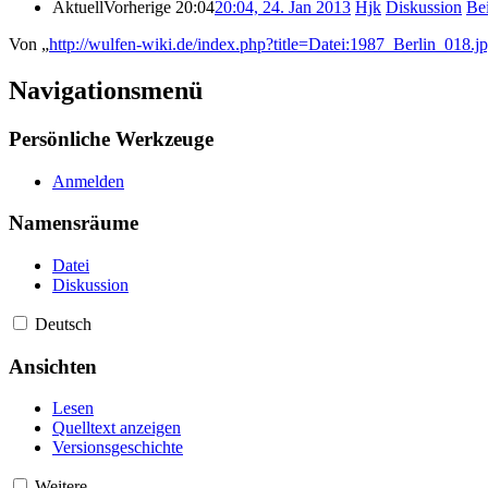
Aktuell
Vorherige
20:04
20:04, 24. Jan 2013
‎
Hjk
Diskussion
Bei
Von „
http://wulfen-wiki.de/index.php?title=Datei:1987_Berlin_018.j
Navigationsmenü
Persönliche Werkzeuge
Anmelden
Namensräume
Datei
Diskussion
Deutsch
Ansichten
Lesen
Quelltext anzeigen
Versionsgeschichte
Weitere