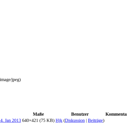
image/jpeg
)
Maße
Benutzer
Kommenta
640×421
(75 KB)
Hjk
(
Diskussion
|
Beiträge
)