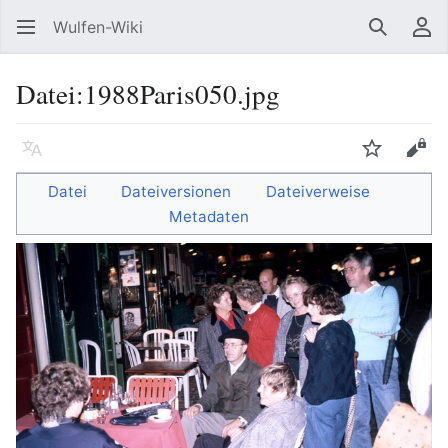
Wulfen-Wiki
Suche
Be
Datei
:
1988Paris050.jpg
Sprache
beobacht
Quel
Datei
Dateiversionen
Dateiverweise
Metadaten