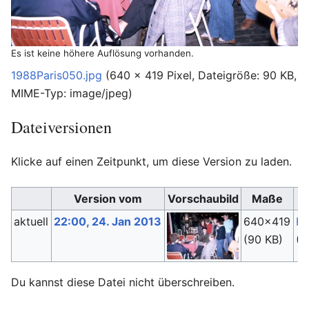
Es ist keine höhere Auflösung vorhanden.
1988Paris050.jpg
‎
(640 × 419 Pixel, Dateigröße: 90 KB,
MIME-Typ:
image/jpeg
)
Dateiversionen
Klicke auf einen Zeitpunkt, um diese Version zu laden.
Version vom
Vorschaubild
Maße
aktuell
22:00, 24. Jan 2013
640×419
Hj
(90 KB)
(
D
Du kannst diese Datei nicht überschreiben.