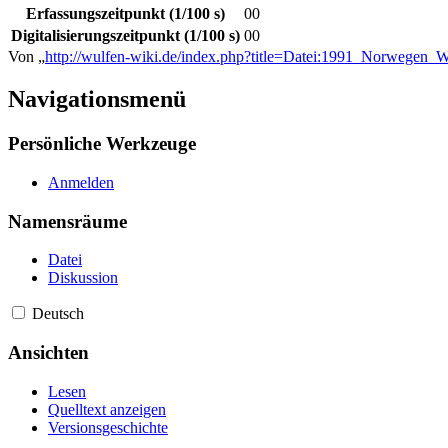
Erfassungszeitpunkt (1/100 s)
00
Digitalisierungszeitpunkt (1/100 s)
00
Von „
http://wulfen-wiki.de/index.php?title=Datei:1991_Norwegen_
Navigationsmenü
Persönliche Werkzeuge
Anmelden
Namensräume
Datei
Diskussion
Deutsch
Ansichten
Lesen
Quelltext anzeigen
Versionsgeschichte