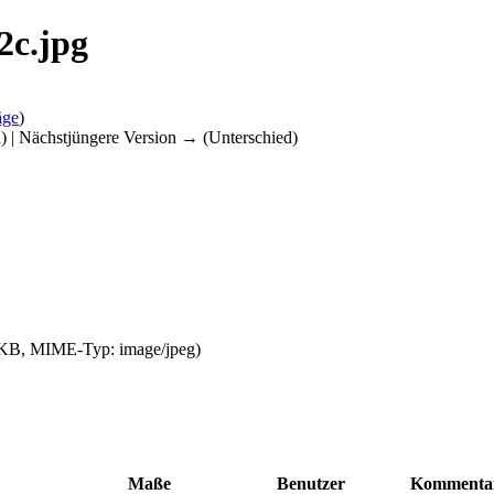
2c.jpg
äge
)
d) | Nächstjüngere Version → (Unterschied)
82 KB, MIME-Typ:
image/jpeg
)
Maße
Benutzer
Kommenta