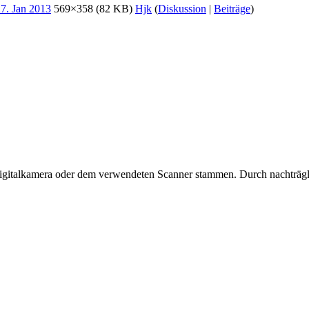
569×358
(82 KB)
Hjk
(
Diskussion
|
Beiträge
)
 Digitalkamera oder dem verwendeten Scanner stammen. Durch nachträgli