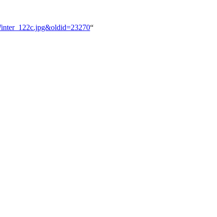
Winter_122c.jpg&oldid=23270
“