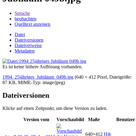
Sprache
beobachten
Quelltext anzeigen
Datei
Dateiversionen
Dateiverweise
Metadaten
Es ist keine höhere Auflösung vorhanden.
1994_25jähriges_Jubiläum_049b.jpg
‎
(640 × 412 Pixel, Dateigröße:
87 KB, MIME-Typ:
image/jpeg
)
Dateiversionen
Klicke auf einen Zeitpunkt, um diese Version zu laden.
Version vom
Vorschaubild
Maße
Benutzer
640×412
Hjk