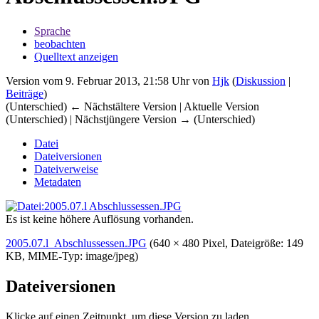
Sprache
beobachten
Quelltext anzeigen
Version vom 9. Februar 2013, 21:58 Uhr von
Hjk
(
Diskussion
|
Beiträge
)
(Unterschied) ← Nächstältere Version | Aktuelle Version
(Unterschied) | Nächstjüngere Version → (Unterschied)
Datei
Dateiversionen
Dateiverweise
Metadaten
Es ist keine höhere Auflösung vorhanden.
2005.07.l_Abschlussessen.JPG
‎
(640 × 480 Pixel, Dateigröße: 149
KB, MIME-Typ:
image/jpeg
)
Dateiversionen
Klicke auf einen Zeitpunkt, um diese Version zu laden.