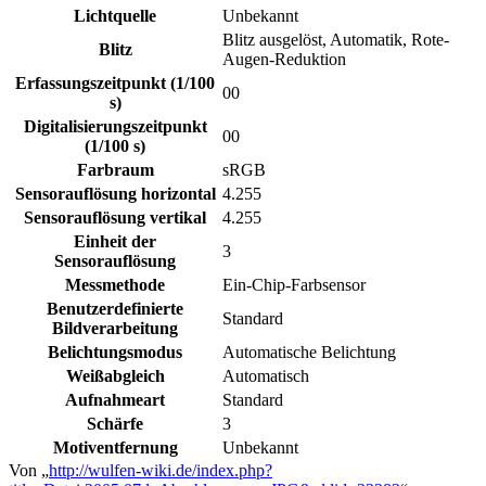
Lichtquelle
Unbekannt
Blitz ausgelöst, Automatik, Rote-
Blitz
Augen-Reduktion
Erfassungszeitpunkt (1/100
00
s)
Digitalisierungszeitpunkt
00
(1/100 s)
Farbraum
sRGB
Sensorauflösung horizontal
4.255
Sensorauflösung vertikal
4.255
Einheit der
3
Sensorauflösung
Messmethode
Ein-Chip-Farbsensor
Benutzerdefinierte
Standard
Bildverarbeitung
Belichtungsmodus
Automatische Belichtung
Weißabgleich
Automatisch
Aufnahmeart
Standard
Schärfe
3
Motiventfernung
Unbekannt
Von „
http://wulfen-wiki.de/index.php?