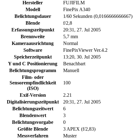
Hersteller
FUJIFILM
Modell
FinePix A340
Belichtungsdauer
1/60 Sekunden (0,0166666666667)
Blende
f/2,8
Erfassungszeitpunkt
20:31, 27. Jul 2005
Brennweite
5,7 mm
Kameraausrichtung
Normal
Software
FinePixViewer Ver.4.2
Speicherzeitpunkt
13:20, 30. Jul 2005
Y und C Positionierung
Benachbart
Belichtungsprogramm
Manuell
Film- oder
Sensorempfindlichkeit
100
(ISO)
Exif-Version
2.21
Digitalisierungszeitpunkt
20:31, 27. Jul 2005
Belichtungszeitwert
6
Blendenwert
3
Belichtungsvorgabe
0
Größte Blende
3 APEX (f/2,83)
Messverfahren
Muster