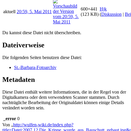
600×441
Hjk
aktuell
20:59, 5. Mai 2011
(123 KB)
(
Diskussion
|
Bei
Du kannst diese Datei nicht überschreiben.
Dateiverweise
Die folgenden Seiten benutzen diese Datei:
St.-Barbara-Fotoarchiv
Metadaten
Diese Datei enthält weitere Informationen, die in der Regel von der
Digitalkamera oder dem verwendeten Scanner stammen. Durch
nachträgliche Bearbeitung der Originaldatei können einige Details
verändert worden sein.
_error
0
Von „
http://wulfen-wiki.de/index.php?
title=Datei:2007.12.Die_Krippe_wurde_aus_Bauschutt_gebaut.jpg&