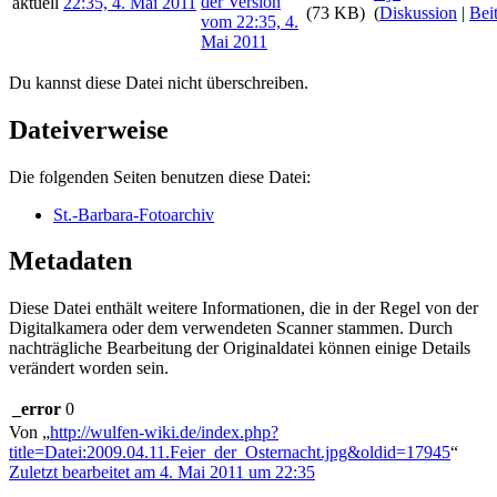
aktuell
22:35, 4. Mai 2011
(73 KB)
(
Diskussion
|
Bei
Du kannst diese Datei nicht überschreiben.
Dateiverweise
Die folgenden Seiten benutzen diese Datei:
St.-Barbara-Fotoarchiv
Metadaten
Diese Datei enthält weitere Informationen, die in der Regel von der
Digitalkamera oder dem verwendeten Scanner stammen. Durch
nachträgliche Bearbeitung der Originaldatei können einige Details
verändert worden sein.
_error
0
Von „
http://wulfen-wiki.de/index.php?
title=Datei:2009.04.11.Feier_der_Osternacht.jpg&oldid=17945
“
Zuletzt bearbeitet am 4. Mai 2011 um 22:35