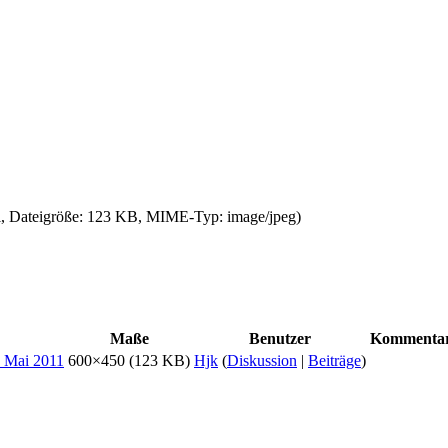
el, Dateigröße: 123 KB, MIME-Typ:
image/jpeg
)
Maße
Benutzer
Kommenta
600×450
(123 KB)
Hjk
(
Diskussion
|
Beiträge
)