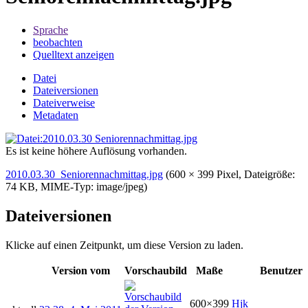
Sprache
beobachten
Quelltext anzeigen
Datei
Dateiversionen
Dateiverweise
Metadaten
Es ist keine höhere Auflösung vorhanden.
2010.03.30_Seniorennachmittag.jpg
‎
(600 × 399 Pixel, Dateigröße:
74 KB, MIME-Typ:
image/jpeg
)
Dateiversionen
Klicke auf einen Zeitpunkt, um diese Version zu laden.
Version vom
Vorschaubild
Maße
Benutzer
600×399
Hjk