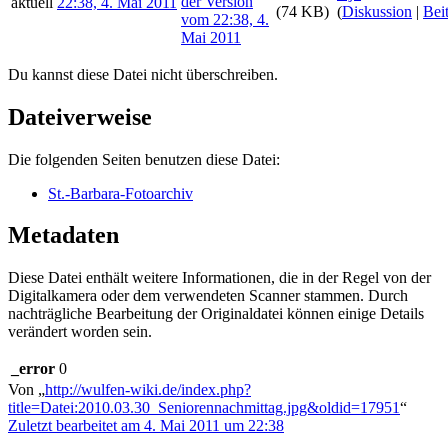
aktuell
22:38, 4. Mai 2011
(74 KB)
(
Diskussion
|
Bei
Du kannst diese Datei nicht überschreiben.
Dateiverweise
Die folgenden Seiten benutzen diese Datei:
St.-Barbara-Fotoarchiv
Metadaten
Diese Datei enthält weitere Informationen, die in der Regel von der
Digitalkamera oder dem verwendeten Scanner stammen. Durch
nachträgliche Bearbeitung der Originaldatei können einige Details
verändert worden sein.
_error
0
Von „
http://wulfen-wiki.de/index.php?
title=Datei:2010.03.30_Seniorennachmittag.jpg&oldid=17951
“
Zuletzt bearbeitet am 4. Mai 2011 um 22:38