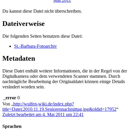
Du kannst diese Datei nicht überschreiben.
Dateiverweise
Die folgenden Seiten benutzen diese Datei:
St.-Barbara-Fotoarchiv
Metadaten
Diese Datei enthält weitere Informationen, die in der Regel von der
Digitalkamera oder dem verwendeten Scanner stammen. Durch
nachträgliche Bearbeitung der Originaldatei können einige Details
verändert worden sein.
_error
0
Von „
http://wulfen-wiki.de/index.php?
title=Datei:2010.11.19.Seniorennachmittag.jpg&oldid=17952
“
Zuletzt bearbeitet am 4. Mai 2011 um 22:41
Sprachen