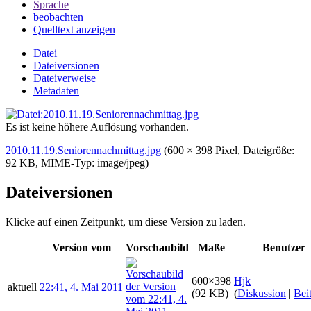
Sprache
beobachten
Quelltext anzeigen
Datei
Dateiversionen
Dateiverweise
Metadaten
Es ist keine höhere Auflösung vorhanden.
2010.11.19.Seniorennachmittag.jpg
‎
(600 × 398 Pixel, Dateigröße:
92 KB, MIME-Typ:
image/jpeg
)
Dateiversionen
Klicke auf einen Zeitpunkt, um diese Version zu laden.
Version vom
Vorschaubild
Maße
Benutzer
600×398
Hjk
aktuell
22:41, 4. Mai 2011
(92 KB)
(
Diskussion
|
Bei