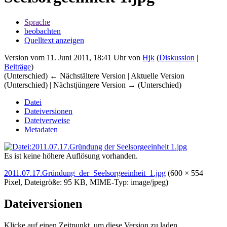
Sprache
beobachten
Quelltext anzeigen
Version vom 11. Juni 2011, 18:41 Uhr von
Hjk
(
Diskussion
|
Beiträge
)
(Unterschied) ← Nächstältere Version | Aktuelle Version
(Unterschied) | Nächstjüngere Version → (Unterschied)
Datei
Dateiversionen
Dateiverweise
Metadaten
Es ist keine höhere Auflösung vorhanden.
2011.07.17.Gründung_der_Seelsorgeeinheit_1.jpg
‎
(600 × 554
Pixel, Dateigröße: 95 KB, MIME-Typ:
image/jpeg
)
Dateiversionen
Klicke auf einen Zeitpunkt, um diese Version zu laden.