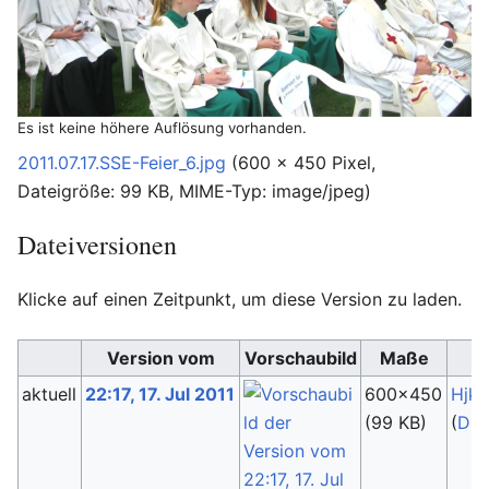
Es ist keine höhere Auflösung vorhanden.
2011.07.17.SSE-Feier_6.jpg
‎
(600 × 450 Pixel,
Dateigröße: 99 KB, MIME-Typ:
image/jpeg
)
Dateiversionen
Klicke auf einen Zeitpunkt, um diese Version zu laden.
Version vom
Vorschaubild
Maße
aktuell
22:17, 17. Jul 2011
600×450
Hjk
(99 KB)
(
Dis