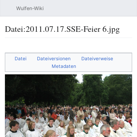
Wulfen-Wiki
Suche
Be
Datei
:
2011.07.17.SSE-Feier 6.jpg
Sprache
beobacht
Quel
Datei
Dateiversionen
Dateiverweise
Metadaten