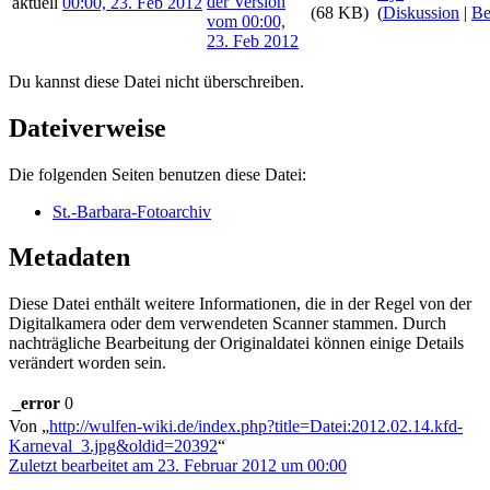
aktuell
00:00, 23. Feb 2012
(68 KB)
(
Diskussion
|
Be
Du kannst diese Datei nicht überschreiben.
Dateiverweise
Die folgenden Seiten benutzen diese Datei:
St.-Barbara-Fotoarchiv
Metadaten
Diese Datei enthält weitere Informationen, die in der Regel von der
Digitalkamera oder dem verwendeten Scanner stammen. Durch
nachträgliche Bearbeitung der Originaldatei können einige Details
verändert worden sein.
_error
0
Von „
http://wulfen-wiki.de/index.php?title=Datei:2012.02.14.kfd-
Karneval_3.jpg&oldid=20392
“
Zuletzt bearbeitet am 23. Februar 2012 um 00:00