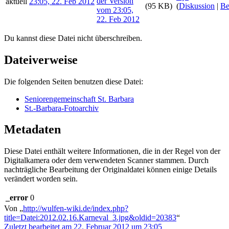
aktuell
23:05, 22. Feb 2012
(95 KB)
(
Diskussion
|
Be
Du kannst diese Datei nicht überschreiben.
Dateiverweise
Die folgenden Seiten benutzen diese Datei:
Seniorengemeinschaft St. Barbara
St.-Barbara-Fotoarchiv
Metadaten
Diese Datei enthält weitere Informationen, die in der Regel von der
Digitalkamera oder dem verwendeten Scanner stammen. Durch
nachträgliche Bearbeitung der Originaldatei können einige Details
verändert worden sein.
_error
0
Von „
http://wulfen-wiki.de/index.php?
title=Datei:2012.02.16.Karneval_3.jpg&oldid=20383
“
Zuletzt bearbeitet am 22. Februar 2012 um 23:05