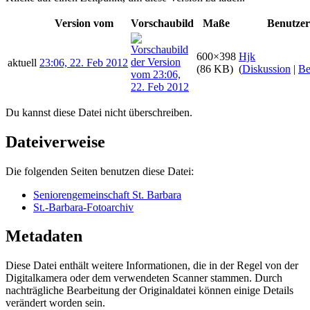
Version vom
Vorschaubild
Maße
Benutzer
600×398
Hjk
aktuell
23:06, 22. Feb 2012
(86 KB)
(
Diskussion
|
Be
Du kannst diese Datei nicht überschreiben.
Dateiverweise
Die folgenden Seiten benutzen diese Datei:
Seniorengemeinschaft St. Barbara
St.-Barbara-Fotoarchiv
Metadaten
Diese Datei enthält weitere Informationen, die in der Regel von der
Digitalkamera oder dem verwendeten Scanner stammen. Durch
nachträgliche Bearbeitung der Originaldatei können einige Details
verändert worden sein.