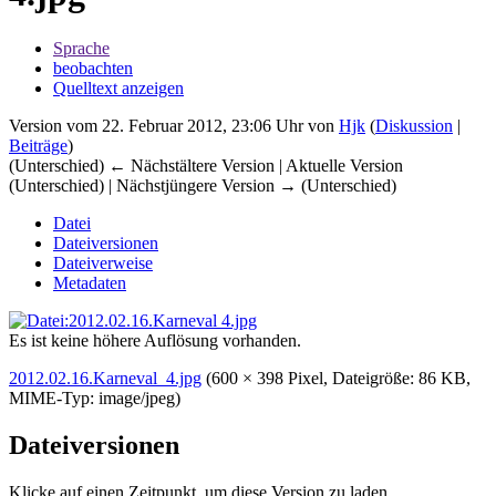
Sprache
beobachten
Quelltext anzeigen
Version vom 22. Februar 2012, 23:06 Uhr von
Hjk
(
Diskussion
|
Beiträge
)
(Unterschied) ← Nächstältere Version | Aktuelle Version
(Unterschied) | Nächstjüngere Version → (Unterschied)
Datei
Dateiversionen
Dateiverweise
Metadaten
Es ist keine höhere Auflösung vorhanden.
2012.02.16.Karneval_4.jpg
‎
(600 × 398 Pixel, Dateigröße: 86 KB,
MIME-Typ:
image/jpeg
)
Dateiversionen
Klicke auf einen Zeitpunkt, um diese Version zu laden.