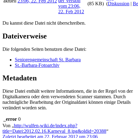
aktuell
23:06, 22. Feb 2012
(85 KB)
(
Diskussion
|
Be
Du kannst diese Datei nicht überschreiben.
Dateiverweise
Die folgenden Seiten benutzen diese Datei:
Seniorengemeinschaft St. Barbara
St.-Barbara-Fotoarchiv
Metadaten
Diese Datei enthält weitere Informationen, die in der Regel von der
Digitalkamera oder dem verwendeten Scanner stammen. Durch
nachträgliche Bearbeitung der Originaldatei können einige Details
verändert worden sein.
_error
0
Von „
http://wulfen-wiki.de/index.php?
title=Datei:2012.02.16.Karneval_8.jpg&oldid=20388
“
Zuletzt bearbeitet am 22. Februar 2012 um 23:06