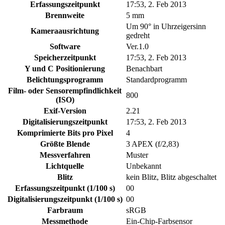
Erfassungszeitpunkt
17:53, 2. Feb 2013
Brennweite
5 mm
Um 90° in Uhrzeigersinn
Kameraausrichtung
gedreht
Software
Ver.1.0
Speicherzeitpunkt
17:53, 2. Feb 2013
Y und C Positionierung
Benachbart
Belichtungsprogramm
Standardprogramm
Film- oder Sensorempfindlichkeit
800
(ISO)
Exif-Version
2.21
Digitalisierungszeitpunkt
17:53, 2. Feb 2013
Komprimierte Bits pro Pixel
4
Größte Blende
3 APEX (f/2,83)
Messverfahren
Muster
Lichtquelle
Unbekannt
Blitz
kein Blitz, Blitz abgeschaltet
Erfassungszeitpunkt (1/100 s)
00
Digitalisierungszeitpunkt (1/100 s)
00
Farbraum
sRGB
Messmethode
Ein-Chip-Farbsensor