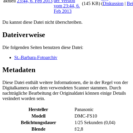
aktuell
23:44, 6. Feb 2013
(145 KB)
(
Diskussion
|
Bei
Du kannst diese Datei nicht überschreiben.
Dateiverweise
Die folgenden Seiten benutzen diese Datei:
St.-Barbara-Fotoarchiv
Metadaten
Diese Datei enthält weitere Informationen, die in der Regel von der
Digitalkamera oder dem verwendeten Scanner stammen. Durch
nachträgliche Bearbeitung der Originaldatei können einige Details
verändert worden sein.
Hersteller
Panasonic
Modell
DMC-FS10
Belichtungsdauer
1/25 Sekunden (0,04)
Blende
f/2,8