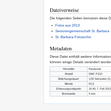
Dateiverweise
Die folgenden Seiten benutzen diese D
Fotos aus 2013
Seniorengemeinschaft St. Barbara
St.-Barbara-Fotoarchiv
Metadaten
Diese Datei enthält weitere Informati
können einige Details verändert worden
Hersteller
Panasonic
Modell
DMC-FS10
Belichtungsdauer
1/30 Sekunden (0
Blende
f/2,8
Erfassungszeitpunkt
16:40, 7. Feb 201
Brennweite
5 mm