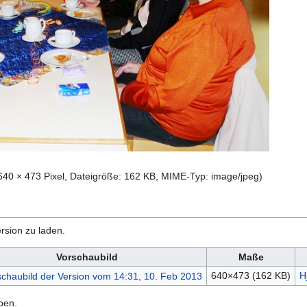
640 × 473 Pixel, Dateigröße: 162 KB, MIME-Typ:
image/jpeg
)
rsion zu laden.
Vorschaubild
Maße
640×473
(162 KB)
H
ben.