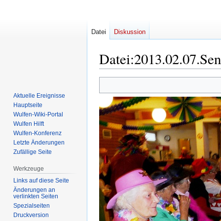
Datei
Diskussion
Datei
:
2013.02.07.Sen
Zur
Zur
Navigation
Suche
Aktuelle Ereignisse
springen
springen
Hauptseite
Wulfen-Wiki-Portal
Wulfen Hilft
Wulfen-Konferenz
Letzte Änderungen
Zufällige Seite
Werkzeuge
Links auf diese Seite
Änderungen an
verlinkten Seiten
Spezialseiten
Druckversion