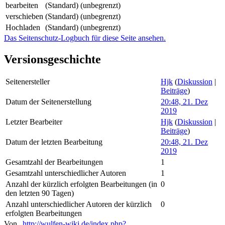
bearbeiten
(Standard) (unbegrenzt)
verschieben
(Standard) (unbegrenzt)
Hochladen
(Standard) (unbegrenzt)
Das Seitenschutz-Logbuch für diese Seite ansehen.
Versionsgeschichte
Seitenersteller
Hjk
(
Diskussion
|
Beiträge
)
Datum der Seitenerstellung
20:48, 21. Dez
2019
Letzter Bearbeiter
Hjk
(
Diskussion
|
Beiträge
)
Datum der letzten Bearbeitung
20:48, 21. Dez
2019
Gesamtzahl der Bearbeitungen
1
Gesamtzahl unterschiedlicher Autoren
1
Anzahl der kürzlich erfolgten Bearbeitungen (in
0
den letzten 90 Tagen)
Anzahl unterschiedlicher Autoren der kürzlich
0
erfolgten Bearbeitungen
Von „
http://wulfen-wiki.de/index.php?