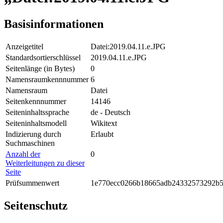
Basisinformationen
Anzeigetitel
Datei:2019.04.11.e.JPG
Standardsortierschlüssel
2019.04.11.e.JPG
Seitenlänge (in Bytes)
0
Namensraumkennnummer
6
Namensraum
Datei
Seitenkennnummer
14146
Seiteninhaltssprache
de - Deutsch
Seiteninhaltsmodell
Wikitext
Indizierung durch
Erlaubt
Suchmaschinen
Anzahl der
0
Weiterleitungen zu dieser
Seite
Prüfsummenwert
1e770ecc0266b18665adb24332573292b
Seitenschutz