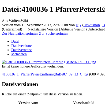
Datei
:
4100836 1 PfarrerPeters
Aus Wulfen-Wiki
Version vom 11. September 2013, 22:45 Uhr von
Hjk
(
Diskussion
|
B
(Unterschied) ← Nächstältere Version | Aktuelle Version (Unterschie
Zur Navigation springen
Zur Suche springen
Datei
Dateiversionen
Dateiverweise
Metadaten
Es ist keine höhere Auflösung vorhanden.
4100836_1_PfarrerPetersEinfhrungBaBe07_09_13_C.jpg
‎
(600 × 39
Dateiversionen
Klicke auf einen Zeitpunkt, um diese Version zu laden.
Version vom
Vorschaubild