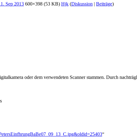
600×398
(53 KB)
Hjk
(
Diskussion
|
Beiträge
)
 Digitalkamera oder dem verwendeten Scanner stammen. Durch nachträgli
s
rrerPetersEinfhrungBaBe07_09_13_C.jpg&oldid=25403
“