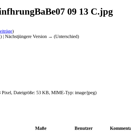
EinfhrungBaBe07 09 13 C.jpg
eiträge
)
d) | Nächstjüngere Version → (Unterschied)
8 Pixel, Dateigröße: 53 KB, MIME-Typ:
image/jpeg
)
Maße
Benutzer
Komment