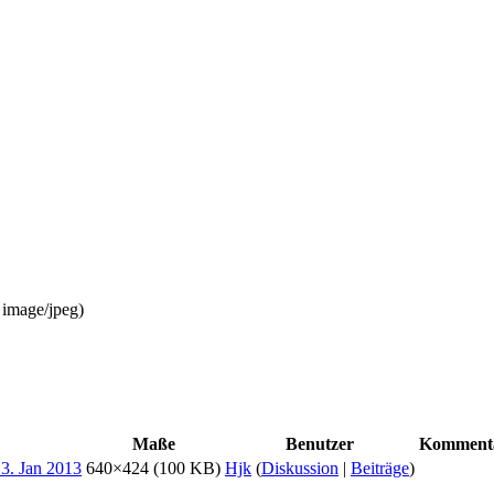
:
image/jpeg
)
Maße
Benutzer
Komment
640×424
(100 KB)
Hjk
(
Diskussion
|
Beiträge
)