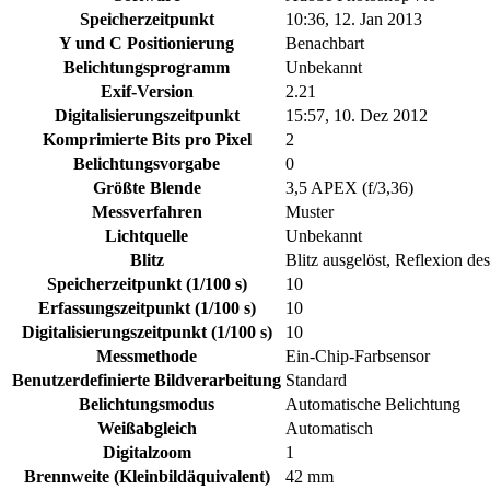
Speicherzeitpunkt
10:36, 12. Jan 2013
Y und C Positionierung
Benachbart
Belichtungsprogramm
Unbekannt
Exif-Version
2.21
Digitalisierungszeitpunkt
15:57, 10. Dez 2012
Komprimierte Bits pro Pixel
2
Belichtungsvorgabe
0
Größte Blende
3,5 APEX (f/3,36)
Messverfahren
Muster
Lichtquelle
Unbekannt
Blitz
Blitz ausgelöst, Reflexion des
Speicherzeitpunkt (1/100 s)
10
Erfassungszeitpunkt (1/100 s)
10
Digitalisierungszeitpunkt (1/100 s)
10
Messmethode
Ein-Chip-Farbsensor
Benutzerdefinierte Bildverarbeitung
Standard
Belichtungsmodus
Automatische Belichtung
Weißabgleich
Automatisch
Digitalzoom
1
Brennweite (Kleinbildäquivalent)
42 mm