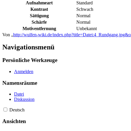
Aufnahmeart
Standard
Kontrast
Schwach
Sättigung
Normal
Schärfe
Normal
Motiventfernung
Unbekannt
Von „
http://wulfen-wiki.de/index.php?title=Datei:4_Rundgang.jpg&
Navigationsmenü
Persönliche Werkzeuge
Anmelden
Namensräume
Datei
Diskussion
Deutsch
Ansichten