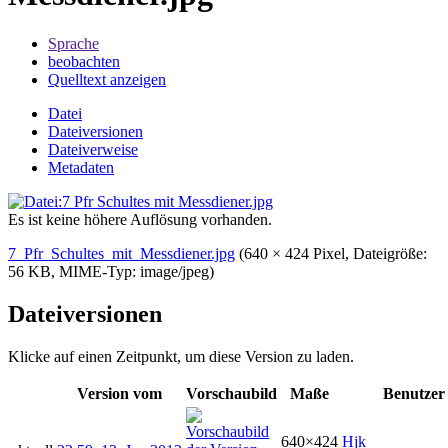
Sprache
beobachten
Quelltext anzeigen
Datei
Dateiversionen
Dateiverweise
Metadaten
Es ist keine höhere Auflösung vorhanden.
7_Pfr_Schultes_mit_Messdiener.jpg
‎
(640 × 424 Pixel, Dateigröße:
56 KB, MIME-Typ:
image/jpeg
)
Dateiversionen
Klicke auf einen Zeitpunkt, um diese Version zu laden.
Version vom
Vorschaubild
Maße
Benutzer
640×424
Hjk