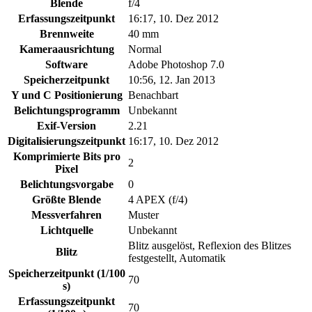
Blende
f/4
Erfassungszeitpunkt
16:17, 10. Dez 2012
Brennweite
40 mm
Kameraausrichtung
Normal
Software
Adobe Photoshop 7.0
Speicherzeitpunkt
10:56, 12. Jan 2013
Y und C Positionierung
Benachbart
Belichtungsprogramm
Unbekannt
Exif-Version
2.21
Digitalisierungszeitpunkt
16:17, 10. Dez 2012
Komprimierte Bits pro
2
Pixel
Belichtungsvorgabe
0
Größte Blende
4 APEX (f/4)
Messverfahren
Muster
Lichtquelle
Unbekannt
Blitz ausgelöst, Reflexion des Blitzes
Blitz
festgestellt, Automatik
Speicherzeitpunkt (1/100
70
s)
Erfassungszeitpunkt
70