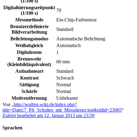
(1/100 s)
Digitalisierungszeitpunkt
70
(1/100 s)
Messmethode
Ein-Chip-Farbsensor
Benutzerdefinierte
Standard
Bildverarbeitung
Belichtungsmodus
Automatische Belichtung
Weißabgleich
Automatisch
Digitalzoom
1
Brennweite
60 mm
(Kleinbildäquivalent)
Aufnahmeart
Standard
Kontrast
Schwach
Sättigung
Normal
Schärfe
Normal
Motiventfernung
Unbekannt
Von „
http://wulfen-wiki.de/index.php?
title=Datei:7_Pfr_Schultes_mit_Messdiener.jpg&oldid=23065
“
Zuletzt bearbeitet am 12. Januar 2013 um 23:59
Sprachen