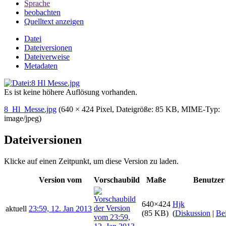
Sprache
beobachten
Quelltext anzeigen
Datei
Dateiversionen
Dateiverweise
Metadaten
Es ist keine höhere Auflösung vorhanden.
8_Hl_Messe.jpg
‎
(640 × 424 Pixel, Dateigröße: 85 KB, MIME-Typ:
image/jpeg
)
Dateiversionen
Klicke auf einen Zeitpunkt, um diese Version zu laden.
Version vom
Vorschaubild
Maße
Benutzer
640×424
Hjk
aktuell
23:59, 12. Jan 2013
(85 KB)
(
Diskussion
|
Bei