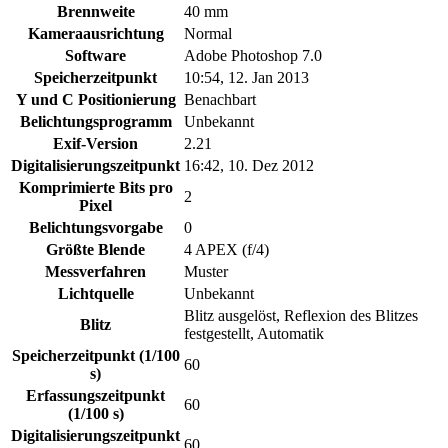
Brennweite
40 mm
Kameraausrichtung
Normal
Software
Adobe Photoshop 7.0
Speicherzeitpunkt
10:54, 12. Jan 2013
Y und C Positionierung
Benachbart
Belichtungsprogramm
Unbekannt
Exif-Version
2.21
Digitalisierungszeitpunkt
16:42, 10. Dez 2012
Komprimierte Bits pro
2
Pixel
Belichtungsvorgabe
0
Größte Blende
4 APEX (f/4)
Messverfahren
Muster
Lichtquelle
Unbekannt
Blitz ausgelöst, Reflexion des Blitzes
Blitz
festgestellt, Automatik
Speicherzeitpunkt (1/100
60
s)
Erfassungszeitpunkt
60
(1/100 s)
Digitalisierungszeitpunkt
60