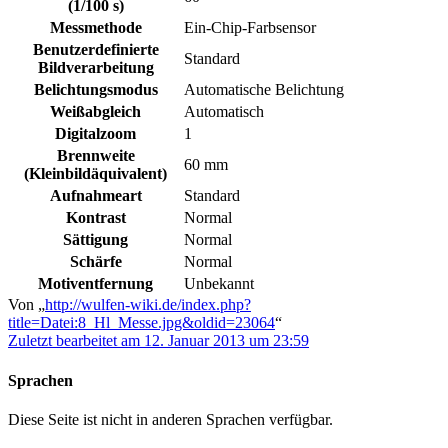
(1/100 s)
Messmethode
Ein-Chip-Farbsensor
Benutzerdefinierte
Standard
Bildverarbeitung
Belichtungsmodus
Automatische Belichtung
Weißabgleich
Automatisch
Digitalzoom
1
Brennweite
60 mm
(Kleinbildäquivalent)
Aufnahmeart
Standard
Kontrast
Normal
Sättigung
Normal
Schärfe
Normal
Motiventfernung
Unbekannt
Von „
http://wulfen-wiki.de/index.php?
title=Datei:8_Hl_Messe.jpg&oldid=23064
“
Zuletzt bearbeitet am 12. Januar 2013 um 23:59
Sprachen
Diese Seite ist nicht in anderen Sprachen verfügbar.