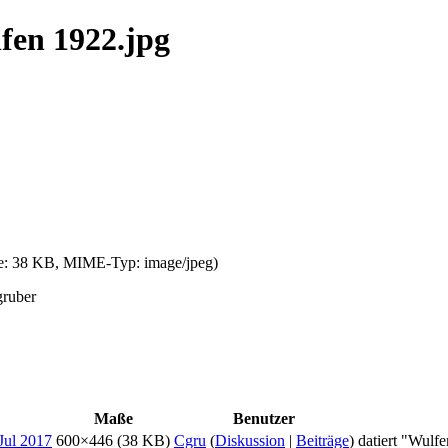
fen 1922.jpg
öße: 38 KB, MIME-Typ:
image/jpeg
)
gruber
Maße
Benutzer
600×446
(38 KB)
Cgru
(
Diskussion
|
Beiträge
)
datiert "Wulf