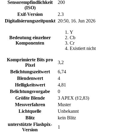
Sensorempfindlichkeit
200
(ISO)
Exif-Version
2.3
Digitalisierungszeitpunkt
20:50, 16. Jun 2026
Y
Bedeutung einzelner
Cb
Komponenten
Cr
Existiert nicht
Komprimierte Bits pro
3,2
Pixel
Belichtungszeitwert
6,74
Blendenwert
4
Helligkeitswert
4,81
Belichtungsvorgabe
0
Größte Blende
3 APEX (f/2,83)
Messverfahren
Muster
Lichtquelle
Unbekannt
Blitz
kein Blitz
unterstützte Flashpix-
1
Version