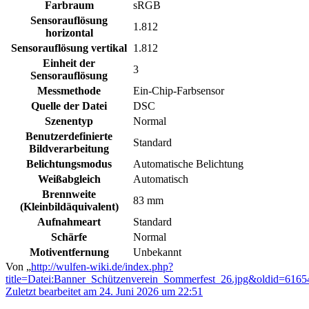
Farbraum
sRGB
Sensorauflösung
1.812
horizontal
Sensorauflösung vertikal
1.812
Einheit der
3
Sensorauflösung
Messmethode
Ein-Chip-Farbsensor
Quelle der Datei
DSC
Szenentyp
Normal
Benutzerdefinierte
Standard
Bildverarbeitung
Belichtungsmodus
Automatische Belichtung
Weißabgleich
Automatisch
Brennweite
83 mm
(Kleinbildäquivalent)
Aufnahmeart
Standard
Schärfe
Normal
Motiventfernung
Unbekannt
Von „
http://wulfen-wiki.de/index.php?
title=Datei:Banner_Schützenverein_Sommerfest_26.jpg&oldid=6165
Zuletzt bearbeitet am 24. Juni 2026 um 22:51