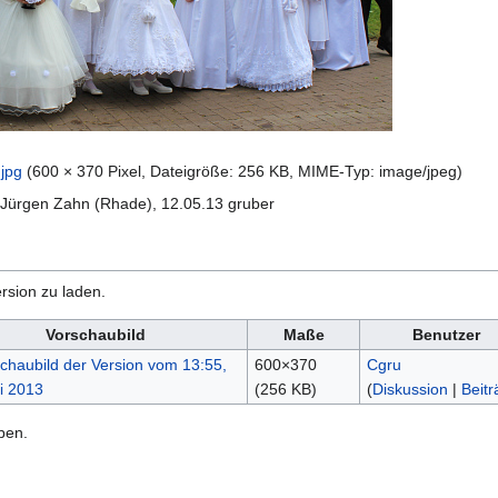
jpg
‎
(600 × 370 Pixel, Dateigröße: 256 KB, MIME-Typ:
image/jpeg
)
 Jürgen Zahn (Rhade), 12.05.13 gruber
rsion zu laden.
Vorschaubild
Maße
Benutzer
600×370
Cgru
(256 KB)
(
Diskussion
|
Beitr
ben.