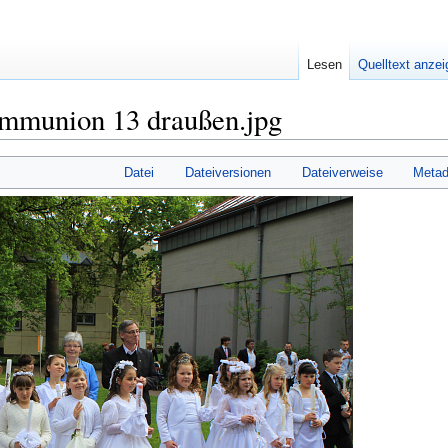
Lesen
Quelltext anze
ommunion 13 draußen.jpg
Datei
Dateiversionen
Dateiverweise
Metad