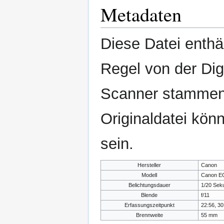
Metadaten
Diese Datei enthäl
Regel von der Di
Scanner stammen.
Originaldatei kön
sein.
Hersteller
Canon
Modell
Canon E
Belichtungsdauer
1/20 Sek
Blende
f/11
Erfassungszeitpunkt
22:56, 30
Brennweite
55 mm