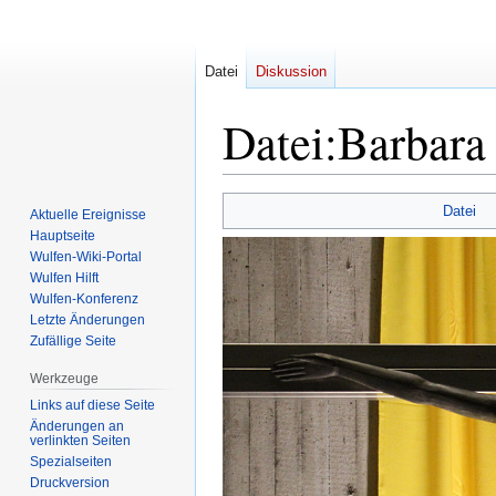
Datei
Diskussion
Datei
:
Barbara 
Zur
Zur
Datei
Aktuelle Ereignisse
Navigation
Suche
Hauptseite
springen
springen
Wulfen-Wiki-Portal
Wulfen Hilft
Wulfen-Konferenz
Letzte Änderungen
Zufällige Seite
Werkzeuge
Links auf diese Seite
Änderungen an
verlinkten Seiten
Spezialseiten
Druckversion