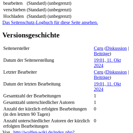
bearbeiten
(Standard) (unbegrenzt)
verschieben
(Standard) (unbegrenzt)
Hochladen
(Standard) (unbegrenzt)
Das Seitenschutz-Logbuch für diese Seite ansehen.
Versionsgeschichte
Seitenersteller
Cgru
(
Diskussion
|
Beiträge
)
Datum der Seitenerstellung
19:01, 11. Okt
2024
Letzter Bearbeiter
Cgru
(
Diskussion
|
Beiträge
)
Datum der letzten Bearbeitung
19:01, 11. Okt
2024
Gesamtzahl der Bearbeitungen
1
Gesamtzahl unterschiedlicher Autoren
1
Anzahl der kürzlich erfolgten Bearbeitungen
0
(in den letzten 90 Tagen)
Anzahl unterschiedlicher Autoren der kürzlich
0
erfolgten Bearbeitungen
Von „
http://wulfen-wiki.de/index.php?