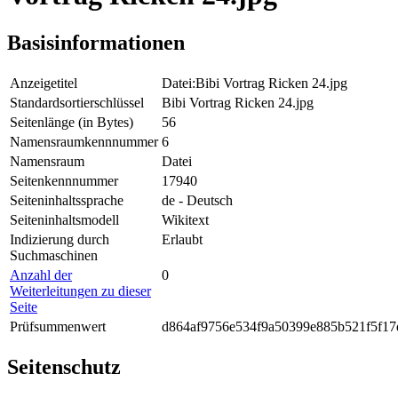
Basisinformationen
Anzeigetitel
Datei:Bibi Vortrag Ricken 24.jpg
Standardsortierschlüssel
Bibi Vortrag Ricken 24.jpg
Seitenlänge (in Bytes)
56
Namensraumkennnummer
6
Namensraum
Datei
Seitenkennnummer
17940
Seiteninhaltssprache
de - Deutsch
Seiteninhaltsmodell
Wikitext
Indizierung durch
Erlaubt
Suchmaschinen
Anzahl der
0
Weiterleitungen zu dieser
Seite
Prüfsummenwert
d864af9756e534f9a50399e885b521f5f17
Seitenschutz