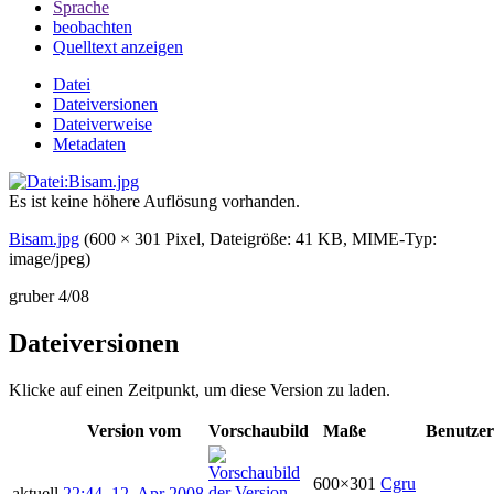
Sprache
beobachten
Quelltext anzeigen
Datei
Dateiversionen
Dateiverweise
Metadaten
Es ist keine höhere Auflösung vorhanden.
Bisam.jpg
‎
(600 × 301 Pixel, Dateigröße: 41 KB, MIME-Typ:
image/jpeg
)
gruber 4/08
Dateiversionen
Klicke auf einen Zeitpunkt, um diese Version zu laden.
Version vom
Vorschaubild
Maße
Benutzer
600×301
Cgru
aktuell
22:44, 12. Apr 2008