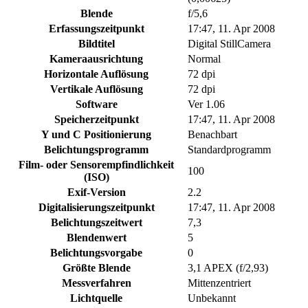
Blende
f/5,6
Erfassungszeitpunkt
17:47, 11. Apr 2008
Bildtitel
Digital StillCamera
Kameraausrichtung
Normal
Horizontale Auflösung
72 dpi
Vertikale Auflösung
72 dpi
Software
Ver 1.06
Speicherzeitpunkt
17:47, 11. Apr 2008
Y und C Positionierung
Benachbart
Belichtungsprogramm
Standardprogramm
Film- oder Sensorempfindlichkeit
100
(ISO)
Exif-Version
2.2
Digitalisierungszeitpunkt
17:47, 11. Apr 2008
Belichtungszeitwert
7,3
Blendenwert
5
Belichtungsvorgabe
0
Größte Blende
3,1 APEX (f/2,93)
Messverfahren
Mittenzentriert
Lichtquelle
Unbekannt