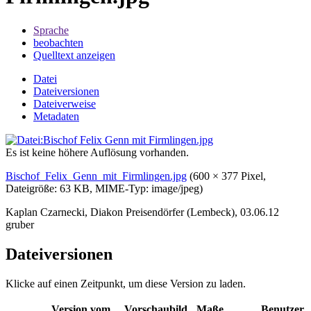
Sprache
beobachten
Quelltext anzeigen
Datei
Dateiversionen
Dateiverweise
Metadaten
Es ist keine höhere Auflösung vorhanden.
Bischof_Felix_Genn_mit_Firmlingen.jpg
‎
(600 × 377 Pixel,
Dateigröße: 63 KB, MIME-Typ:
image/jpeg
)
Kaplan Czarnecki, Diakon Preisendörfer (Lembeck), 03.06.12
gruber
Dateiversionen
Klicke auf einen Zeitpunkt, um diese Version zu laden.
Version vom
Vorschaubild
Maße
Benutzer