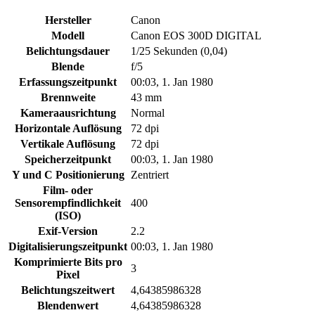
Hersteller
Canon
Modell
Canon EOS 300D DIGITAL
Belichtungsdauer
1/25 Sekunden (0,04)
Blende
f/5
Erfassungszeitpunkt
00:03, 1. Jan 1980
Brennweite
43 mm
Kameraausrichtung
Normal
Horizontale Auflösung
72 dpi
Vertikale Auflösung
72 dpi
Speicherzeitpunkt
00:03, 1. Jan 1980
Y und C Positionierung
Zentriert
Film- oder
Sensorempfindlichkeit
400
(ISO)
Exif-Version
2.2
Digitalisierungszeitpunkt
00:03, 1. Jan 1980
Komprimierte Bits pro
3
Pixel
Belichtungszeitwert
4,64385986328
Blendenwert
4,64385986328