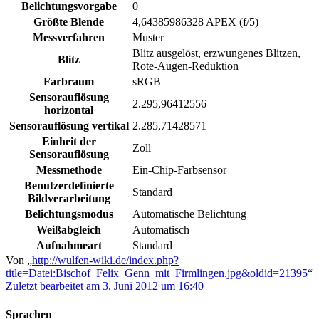
Belichtungsvorgabe
0
Größte Blende
4,64385986328 APEX (f/5)
Messverfahren
Muster
Blitz ausgelöst, erzwungenes Blitzen,
Blitz
Rote-Augen-Reduktion
Farbraum
sRGB
Sensorauflösung
2.295,96412556
horizontal
Sensorauflösung vertikal
2.285,71428571
Einheit der
Zoll
Sensorauflösung
Messmethode
Ein-Chip-Farbsensor
Benutzerdefinierte
Standard
Bildverarbeitung
Belichtungsmodus
Automatische Belichtung
Weißabgleich
Automatisch
Aufnahmeart
Standard
Von „
http://wulfen-wiki.de/index.php?
title=Datei:Bischof_Felix_Genn_mit_Firmlingen.jpg&oldid=21395
“
Zuletzt bearbeitet am 3. Juni 2012 um 16:40
Sprachen