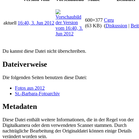
600×377
Cgru
aktuell
16:40, 3. Jun 2012
(63 KB)
(
Diskussion
|
Beit
Du kannst diese Datei nicht überschreiben.
Dateiverweise
Die folgenden Seiten benutzen diese Datei:
Fotos aus 2012
St.-Barbara-Fotoarchiv
Metadaten
Diese Datei enthält weitere Informationen, die in der Regel von der
Digitalkamera oder dem verwendeten Scanner stammen. Durch
nachträgliche Bearbeitung der Originaldatei können einige Details
verändert worden sein.