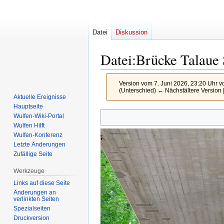
Datei
Diskussion
Datei
:
Brücke Talaue 
Version vom 7. Juni 2026, 23:20 Uhr 
(Unterschied) ← Nächstältere Version |
Aktuelle Ereignisse
Hauptseite
Zur
Zur
Wulfen-Wiki-Portal
Navigation
Suche
Wulfen Hilft
Wulfen-Konferenz
springen
springen
Letzte Änderungen
Zufällige Seite
Werkzeuge
Links auf diese Seite
Änderungen an
verlinkten Seiten
Spezialseiten
Druckversion