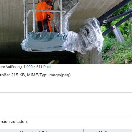
ere Auflösung:
1.000 × 511 Pixel
.
igröße: 215 KB, MIME-Typ:
image/jpeg
)
rsion zu laden.