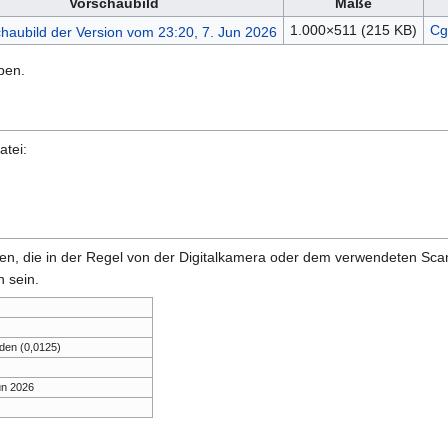
Vorschaubild
Maße
1.000×511
(215 KB)
Cg
ben.
atei:
onen, die in der Regel von der Digitalkamera oder dem verwendeten Sc
 sein.
den (0,0125)
un 2026