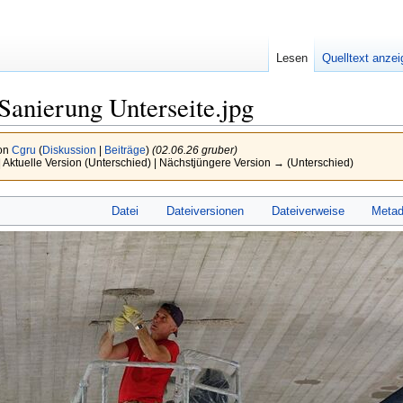
Lesen
Quelltext anze
Sanierung Unterseite.jpg
von
Cgru
(
Diskussion
|
Beiträge
)
(02.06.26 gruber)
 Aktuelle Version (Unterschied) | Nächstjüngere Version → (Unterschied)
Datei
Dateiversionen
Dateiverweise
Metad