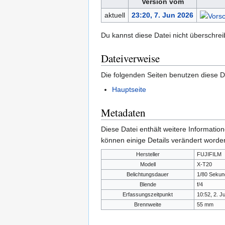
Version vom
aktuell
23:20, 7. Jun 2026
Du kannst diese Datei nicht überschrei
Dateiverweise
Die folgenden Seiten benutzen diese D
Hauptseite
Metadaten
Diese Datei enthält weitere Informati
können einige Details verändert worden
Hersteller
FUJIFILM
Modell
X-T20
Belichtungsdauer
1/80 Sekun
Blende
f/4
Erfassungszeitpunkt
10:52, 2. J
Brennweite
55 mm