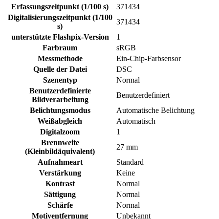
Erfassungszeitpunkt (1/100 s)
371434
Digitalisierungszeitpunkt (1/100
371434
s)
unterstützte Flashpix-Version
1
Farbraum
sRGB
Messmethode
Ein-Chip-Farbsensor
Quelle der Datei
DSC
Szenentyp
Normal
Benutzerdefinierte
Benutzerdefiniert
Bildverarbeitung
Belichtungsmodus
Automatische Belichtung
Weißabgleich
Automatisch
Digitalzoom
1
Brennweite
27 mm
(Kleinbildäquivalent)
Aufnahmeart
Standard
Verstärkung
Keine
Kontrast
Normal
Sättigung
Normal
Schärfe
Normal
Motiventfernung
Unbekannt