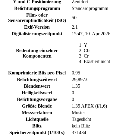
Y und C Positionierung
Zentriert
Belichtungsprogramm
Standardprogramm
Film- oder
50
Sensorempfindlichkeit (ISO)
Exif-Version
2.1
Digitalisierungszeitpunkt
15:47, 10. Apr 2026
Y
Bedeutung einzelner
Cb
Komponenten
Cr
Existiert nicht
Komprimierte Bits pro Pixel
0,95
Belichtungszeitwert
29,8973
Blendenwert
1,35
Helligkeitswert
0
Belichtungsvorgabe
0
Größte Blende
1,35 APEX (f/1,6)
Messverfahren
Muster
Lichtquelle
Tageslicht
Blitz
kein Blitz
Speicherzeitpunkt (1/100 s)
371434