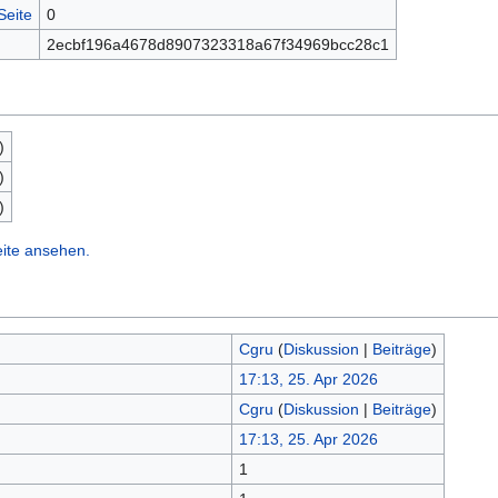
Seite
0
2ecbf196a4678d8907323318a67f34969bcc28c1
)
)
)
eite ansehen.
Cgru
(
Diskussion
|
Beiträge
)
17:13, 25. Apr 2026
Cgru
(
Diskussion
|
Beiträge
)
17:13, 25. Apr 2026
1