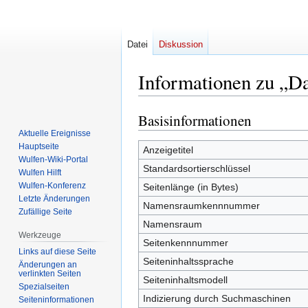
Datei
Diskussion
Informationen zu „Da
Basisinformationen
Zur
Zur
Navigation
Suche
Aktuelle Ereignisse
Hauptseite
springen
springen
Anzeigetitel
Wulfen-Wiki-Portal
Standardsortierschlüssel
Wulfen Hilft
Wulfen-Konferenz
Seitenlänge (in Bytes)
Letzte Änderungen
Namensraumkennnummer
Zufällige Seite
Namensraum
Werkzeuge
Seitenkennnummer
Links auf diese Seite
Seiteninhaltssprache
Änderungen an
verlinkten Seiten
Seiteninhaltsmodell
Spezialseiten
Indizierung durch Suchmaschinen
Seiten­­informationen