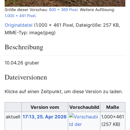
Größe dieser Vorschau:
800 × 369 Pixel
.
Weitere Auflösung:
1.000 × 461 Pixel
.
Originaldatei
‎
(1.000 × 461 Pixel, Dateigröße: 257 KB,
MIME-Typ:
image/jpeg
)
Beschreibung
10.04.26 gruber
Dateiversionen
Klicke auf einen Zeitpunkt, um diese Version zu laden.
Version vom
Vorschaubild
Maße
aktuell
17:13, 25. Apr 2026
1.000×461
C
(257 KB)
(