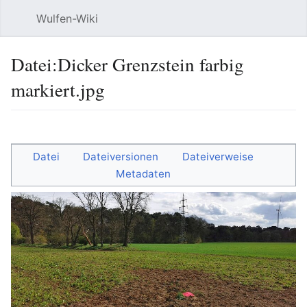
Wulfen-Wiki
Suche
Be
Datei
:
Dicker Grenzstein farbig
markiert.jpg
Sprache
beobacht
Quel
Datei
Dateiversionen
Dateiverweise
Metadaten