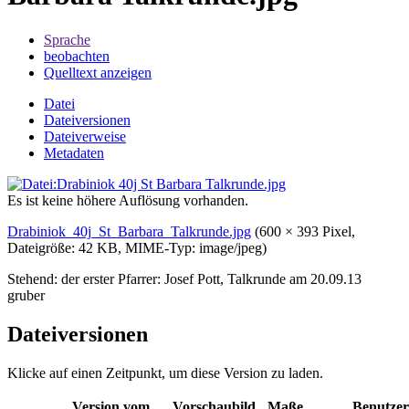
Sprache
beobachten
Quelltext anzeigen
Datei
Dateiversionen
Dateiverweise
Metadaten
Es ist keine höhere Auflösung vorhanden.
Drabiniok_40j_St_Barbara_Talkrunde.jpg
‎
(600 × 393 Pixel,
Dateigröße: 42 KB, MIME-Typ:
image/jpeg
)
Stehend: der erster Pfarrer: Josef Pott, Talkrunde am 20.09.13
gruber
Dateiversionen
Klicke auf einen Zeitpunkt, um diese Version zu laden.
Version vom
Vorschaubild
Maße
Benutzer