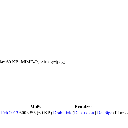
röße: 60 KB, MIME-Typ:
image/jpeg
)
Maße
Benutzer
600×355
(60 KB)
Drabiniok
(
Diskussion
|
Beiträge
)
Pfarrsa