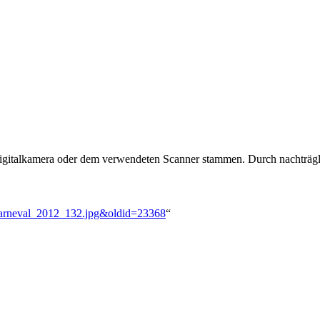
 Digitalkamera oder dem verwendeten Scanner stammen. Durch nachträgli
nkarneval_2012_132.jpg&oldid=23368
“