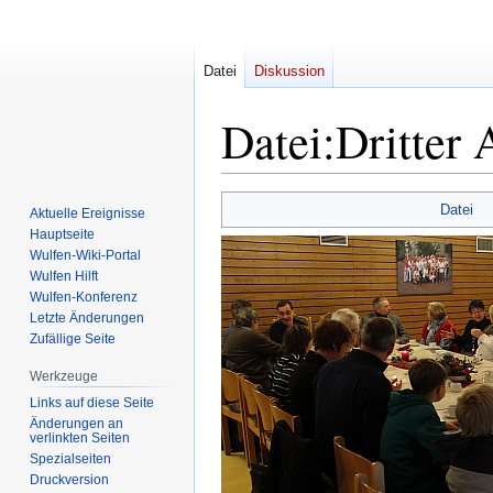
Datei
Diskussion
Datei
:
Dritter 
Zur
Zur
Datei
Aktuelle Ereignisse
Navigation
Suche
Hauptseite
springen
springen
Wulfen-Wiki-Portal
Wulfen Hilft
Wulfen-Konferenz
Letzte Änderungen
Zufällige Seite
Werkzeuge
Links auf diese Seite
Änderungen an
verlinkten Seiten
Spezialseiten
Druckversion