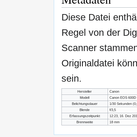
Diese Datei enthäl
Regel von der Di
Scanner stammen.
Originaldatei kön
sein.
Hersteller
Canon
Modell
Canon EOS 600D
Belichtungsdauer
1/30 Sekunden (0
Blende
f/3,5
Erfassungszeitpunkt
12:23, 16. Dez 20
Brennweite
18 mm