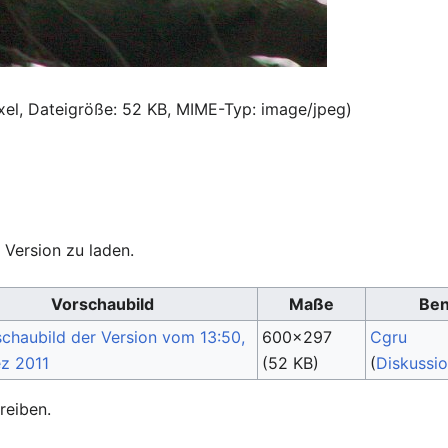
xel, Dateigröße: 52 KB, MIME-Typ:
image/jpeg
)
 Version zu laden.
Vorschaubild
Maße
Ben
600×297
Cgru
(52 KB)
(
Diskussi
reiben.